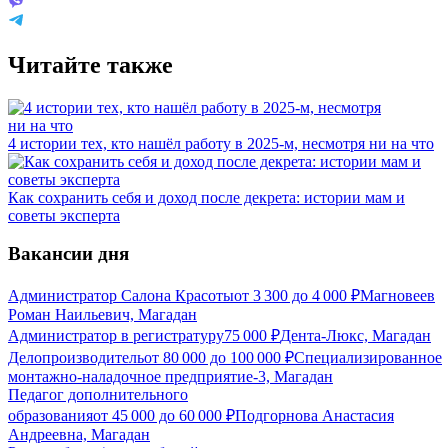
Читайте также
4 истории тех, кто нашёл работу в 2025-м, несмотря ни на что
Как сохранить себя и доход после декрета: истории мам и
советы эксперта
Вакансии дня
Администратор Салона Красоты
от
3 300
до
4 000
₽
Магновеев
Роман Наильевич, Магадан
Администратор в регистратуру
75 000
₽
Дента-Люкс, Магадан
Делопроизводитель
от
80 000
до
100 000
₽
Специализированное
монтажно-наладочное предприятие-3, Магадан
Педагог дополнительного
образования
от
45 000
до
60 000
₽
Подгорнова Анастасия
Андреевна, Магадан