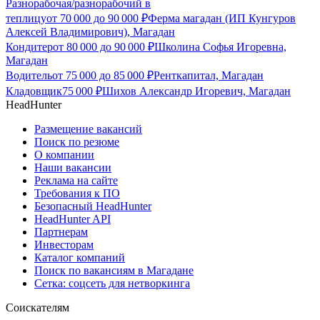
Разнорабочая/разнорабочий в
теплицу
от
70 000
до
90 000
₽
Ферма магадан (ИП Кунгуров
Алексей Владимирович), Магадан
Кондитер
от
80 000
до
90 000
₽
Школина Софья Игоревна,
Магадан
Водитель
от
75 000
до
85 000
₽
Ренткапитал, Магадан
Кладовщик
75 000
₽
Шихов Александр Игоревич, Магадан
HeadHunter
Размещение вакансий
Поиск по резюме
О компании
Наши вакансии
Реклама на сайте
Требования к ПО
Безопасный HeadHunter
HeadHunter API
Партнерам
Инвесторам
Каталог компаний
Поиск по вакансиям в Магадане
Сетка: соцсеть для нетворкинга
Соискателям