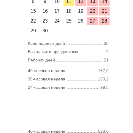
8
9
10
11
12
13
14
15
16
17
18
19
20
21
22
23
24
25
26
27
28
29
30
Календарных дней
30
Выходных и праздничных
9
Рабочих дней
21
40-часовая неделя
167,0
36-часовая неделя
150,2
24-часовая неделя
99,8
40-часовая неделя
528,0