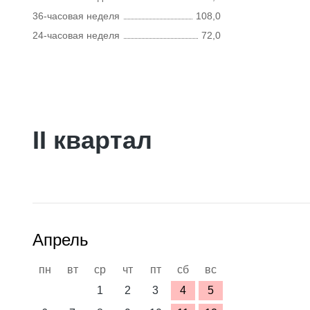
36-часовая неделя
108,0
24-часовая неделя
72,0
II квартал
Апрель
пн
вт
ср
чт
пт
сб
вс
1
2
3
4
5