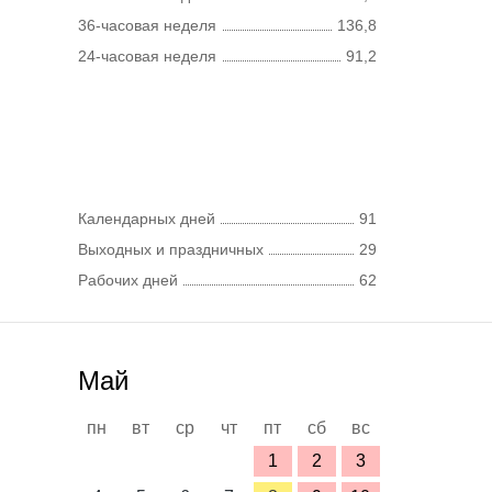
36-часовая неделя
136,8
24-часовая неделя
91,2
Календарных дней
91
Выходных и праздничных
29
Рабочих дней
62
Май
пн
вт
ср
чт
пт
сб
вс
1
2
3