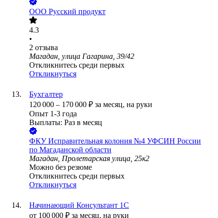
ООО
Русский продукт
4.3
•
2
отзыва
Магадан, улица Гагарина, 39/42
Откликнитесь среди первых
Откликнуться
Бухгалтер
120 000
–
170 000
₽
за месяц,
на руки
Опыт 1-3 года
Выплаты: Раз в месяц
ФКУ Исправительная колония №4 УФСИН России
по Магаданской области
Магадан, Пролетарская улица, 25к2
Можно без резюме
Откликнитесь среди первых
Откликнуться
Начинающий Консультант 1С
от
100 000
₽
за месяц,
на руки