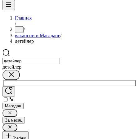
Главная
/
/
...
вакансии в Магадане
/
детейлер
детейлер
Магадан
За месяц
График