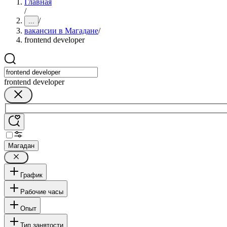
Главная
/
/
...
вакансии в Магадане
/
frontend developer
frontend developer
Магадан
График
Рабочие часы
Опыт
Тип занятости