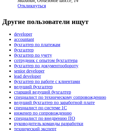
Магадан, Объездное шоссе, 14
Откликнуться
Другие пользователи ищут
developer
accountant
бухгалтер по платежам
бухгалтер
бухгалтер по учету
сотрудник с опытом бухгалтера
бухгалтер по документообороту
senior developer
lead developer
бухгалтер по работе с клиентами
ведущий бухгалтер
старший ведущий бухгалтер
специалист по техническому сопровождению
ведущий бухгалтер по заработной плате
специалист по системе 1С
инженер по сопровождению
специалист по внедрению ПО
руководитель команды разработки
технический эксперт