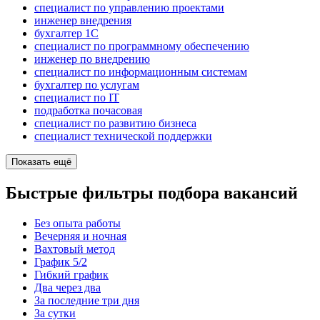
специалист по управлению проектами
инженер внедрения
бухгалтер 1C
специалист по программному обеспечению
инженер по внедрению
специалист по информационным системам
бухгалтер по услугам
специалист по IT
подработка почасовая
специалист по развитию бизнеса
специалист технической поддержки
Показать ещё
Быстрые фильтры подбора вакансий
Без опыта работы
Вечерняя и ночная
Вахтовый метод
График 5/2
Гибкий график
Два через два
За последние три дня
За сутки